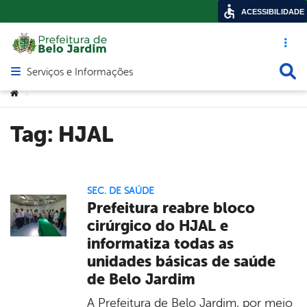
ACESSIBILIDADE
Acesso ráp
Busca
Serviços e Informações
Abrir menu principal de navegação
Você está aqui:
>
Tag:
HJAL
SEC. DE SAÚDE
Prefeitura reabre bloco
cirúrgico do HJAL e
informatiza todas as
unidades básicas de saúde
de Belo Jardim
A Prefeitura de Belo Jardim, por meio