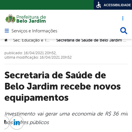
ACESSIBILIDADE
Acesso ráp
Busca
Serviços e Informações
Abrir menu principal de navegação
Você está aqui:
Sec. Educação e Tecnologia
Secretaria de Saúde de Belo Jardim recebe novos equipamentos
>
>
publicado: 16/04/2021 20h52,
última modificação: 16/04/2021 20h52
Secretaria de Saúde de
Belo Jardim recebe novos
equipamentos
Investimento vai gerar uma economia de R$ 36 mil
aos cofres públicos
cebook
Twitter
Linkedin