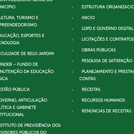
NICÍPIO
ESTRUTURA ORGANIZACI
ULTURA, TURISMO E
INICIO
PREENDEDORISMO
LGPD E GOVERNO DIGITAL
DUCAÇÃO, ESPORTES E
LICITAÇÕES E CONTRATOS
CNOLOGIA
OBRAS PÚBLICAS
ACULDADE DE BELO JARDIM
PESQUISA DE SATISFAÇÃO
UNDEB – FUNDO DE
NUTENÇÃO DA EDUCAÇÃO
PLANEJAMENTO E PRESTA
SICA
CONTAS
ESTÃO PÚBLICA
RECEITAS
OVERNO, ARTICULAÇÃO
RECURSOS HUMANOS
LÍTICA E GABINETE
RENÚNCIAS DE RECEITAS
STITUCIONAL
NSTITUTO DE PREVIDÊNCIA DOS
RVIDORES PÚBLICOS DO