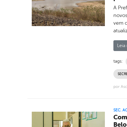
A Pref
novos
vem c
atual
Leia 
tags:
SECRE
por Asc
SEC. A
Comp
Belo