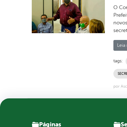
O Con
Prefei
novos
secre
Leia 
tags:
SECRE
por As
Páginas
Se