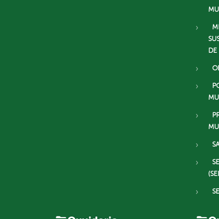
MU
M
SU
DE
O
P
MU
P
MU
S
S
(SE
S