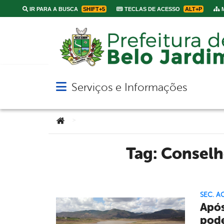
IR PARA A BUSCA
SHIFT+5
TECLAS DE ACESSO
ALT+P
M
Serviços e Informações
Abrir menu principal de navegação
Você está aqui:
>
Tag:
Conselho
SEC. A
Após
pode