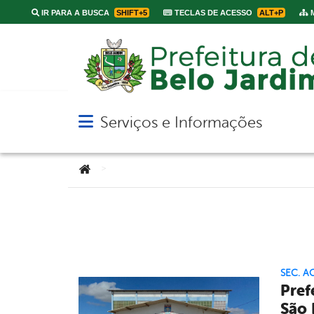
IR PARA A BUSCA
SHIFT+5
TECLAS DE ACESSO
ALT+P
M
Serviços e Informações
Abrir menu principal de navegação
Você está aqui:
>
SEC. A
Pref
São 