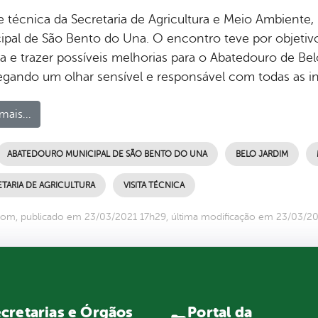
 técnica da Secretaria de Agricultura e Meio Ambiente, 
ipal de São Bento do Una. O encontro teve por objetivo
ha e trazer possíveis melhorias para o Abatedouro de Be
gando um olhar sensível e responsável com todas as in
mais...
ABATEDOURO MUNICIPAL DE SÃO BENTO DO UNA
BELO JARDIM
TARIA DE AGRICULTURA
VISITA TÉCNICA
om, publicado em 23/03/2021 17h29, última modificação em 23/03/2
Portal da
cretarias e Órgãos