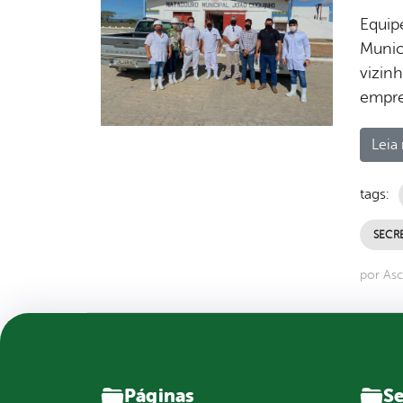
Equipe
Munic
vizin
empre
Leia 
tags:
SECRE
por Asc
Páginas
Se