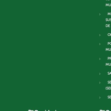
MU
M
SU
DE
O
P
MU
P
MU
S
S
(SE
S