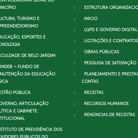
ONTROLADORIA GERAL DO
NICÍPIO
ESTRUTURA ORGANIZACI
ULTURA, TURISMO E
INICIO
PREENDEDORISMO
LGPD E GOVERNO DIGITAL
DUCAÇÃO, ESPORTES E
LICITAÇÕES E CONTRATOS
CNOLOGIA
OBRAS PÚBLICAS
ACULDADE DE BELO JARDIM
PESQUISA DE SATISFAÇÃO
UNDEB – FUNDO DE
NUTENÇÃO DA EDUCAÇÃO
PLANEJAMENTO E PRESTA
SICA
CONTAS
ESTÃO PÚBLICA
RECEITAS
OVERNO, ARTICULAÇÃO
RECURSOS HUMANOS
LÍTICA E GABINETE
RENÚNCIAS DE RECEITAS
STITUCIONAL
NSTITUTO DE PREVIDÊNCIA DOS
RVIDORES PÚBLICOS DO