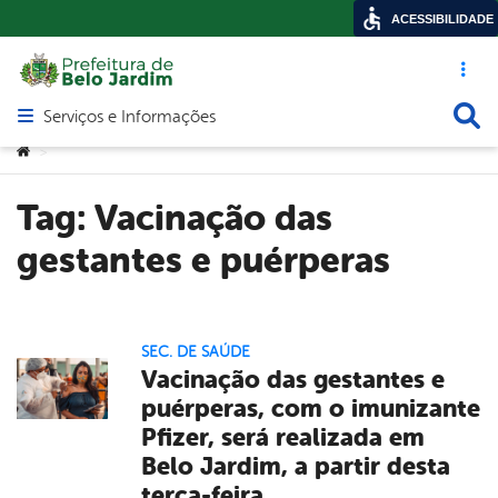
ACESSIBILIDADE
Acesso ráp
Busca
Serviços e Informações
Abrir menu principal de navegação
Você está aqui:
>
Tag:
Vacinação das
gestantes e puérperas
SEC. DE SAÚDE
Vacinação das gestantes e
puérperas, com o imunizante
Pfizer, será realizada em
Belo Jardim, a partir desta
terça-feira