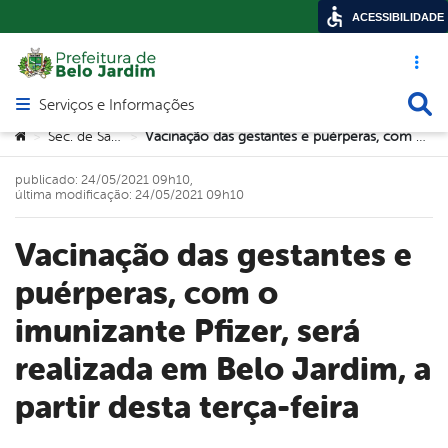
ACESSIBILIDADE
Acesso ráp
Busca
Serviços e Informações
Abrir menu principal de navegação
Você está aqui:
Sec. de Saúde
Vacinação das gestantes e puérperas, com o imunizante Pfizer, será realizada em Belo Jardim, a partir desta terça-feira
>
>
publicado: 24/05/2021 09h10,
última modificação: 24/05/2021 09h10
Vacinação das gestantes e
puérperas, com o
imunizante Pfizer, será
realizada em Belo Jardim, a
partir desta terça-feira