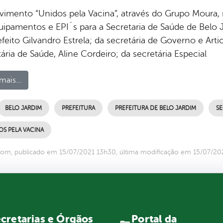
imento “Unidos pela Vacina”, através do Grupo Moura, re
uipamentos e EPI´s para a Secretaria de Saúde de Belo
feito Gilvandro Estrela; da secretária de Governo e Arti
ária de Saúde, Aline Cordeiro; da secretária Especial
mais...
BELO JARDIM
PREFEITURA
PREFEITURA DE BELO JARDIM
SE
OS PELA VACINA
om, publicado em 15/07/2021 13h30, última modificação em 15/07/20
Portal da
cretarias e Órgãos