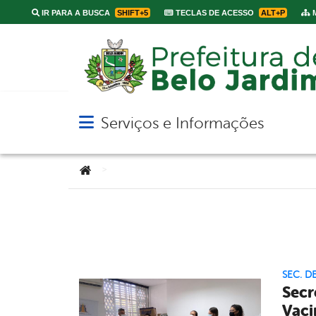
IR PARA A BUSCA
SHIFT+5
TECLAS DE ACESSO
ALT+P
M
Serviços e Informações
Abrir menu principal de navegação
Você está aqui:
>
SEC. D
Secr
Vaci