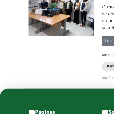
O mov
de eq
do pre
secret
Leia 
tags:
UNID
por Asc
Páginas
Se