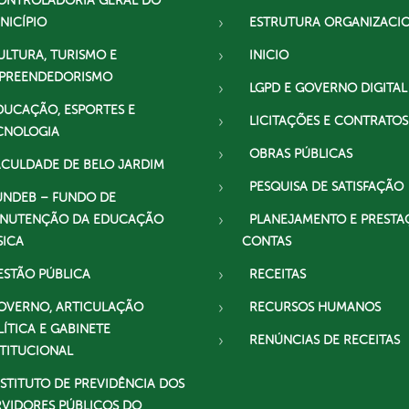
ONTROLADORIA GERAL DO
NICÍPIO
ESTRUTURA ORGANIZACI
ULTURA, TURISMO E
INICIO
PREENDEDORISMO
LGPD E GOVERNO DIGITAL
DUCAÇÃO, ESPORTES E
LICITAÇÕES E CONTRATOS
CNOLOGIA
OBRAS PÚBLICAS
ACULDADE DE BELO JARDIM
PESQUISA DE SATISFAÇÃO
UNDEB – FUNDO DE
NUTENÇÃO DA EDUCAÇÃO
PLANEJAMENTO E PRESTA
SICA
CONTAS
ESTÃO PÚBLICA
RECEITAS
OVERNO, ARTICULAÇÃO
RECURSOS HUMANOS
LÍTICA E GABINETE
RENÚNCIAS DE RECEITAS
STITUCIONAL
NSTITUTO DE PREVIDÊNCIA DOS
RVIDORES PÚBLICOS DO