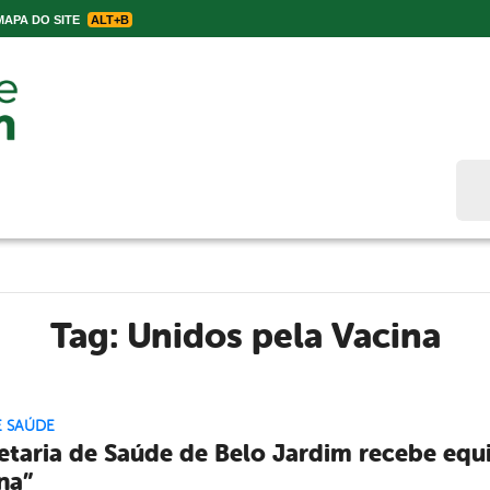
APA DO SITE
ALT+B
Bus
Tag:
Unidos pela Vacina
E SAÚDE
etaria de Saúde de Belo Jardim recebe eq
na”