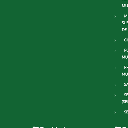
MU
M
SU
DE
O
P
MU
P
MU
S
S
(SE
S