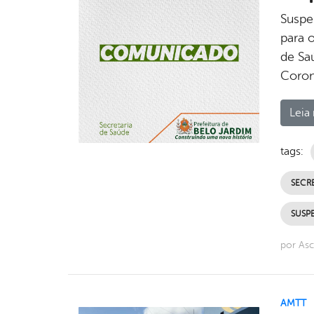
Suspe
para 
de Sa
Coron
Leia 
tags:
SECRE
SUSP
por Asc
AMTT