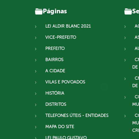
Páginas
Se
LEI ALDIR BLANC 2021
A
VICE-PREFEITO
A
PREFEITO
A
BAIRROS
C
DE
A CIDADE
C
VILAS E POVOADOS
DE
HISTÓRIA
C
DISTRITOS
MU
TELEFONES ÚTEIS - ENTIDADES
C
MU
MAPA DO SITE
CR
LEI PAULO GUSTAVO