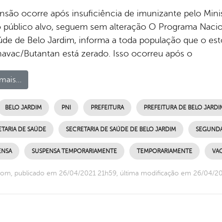
nsão ocorre após insuficiência de imunizante pelo Mini
o público alvo, seguem sem alteração O Programa Nacio
úde de Belo Jardim, informa a toda população que o es
avac/Butantan está zerado. Isso ocorreu após o
mais...
BELO JARDIM
PNI
PREFEITURA
PREFEITURA DE BELO JARDI
TARIA DE SAÚDE
SECRETARIA DE SAÚDE DE BELO JARDIM
SEGUNDA
ENSA
SUSPENSA TEMPORARIAMENTE
TEMPORARIAMENTE
VA
om, publicado em 26/04/2021 21h59, última modificação em 26/04/2