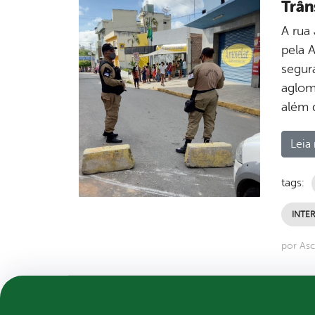
Trân
A rua 
pela A
segur
aglom
além 
Leia 
tags:
INTE
por Asc