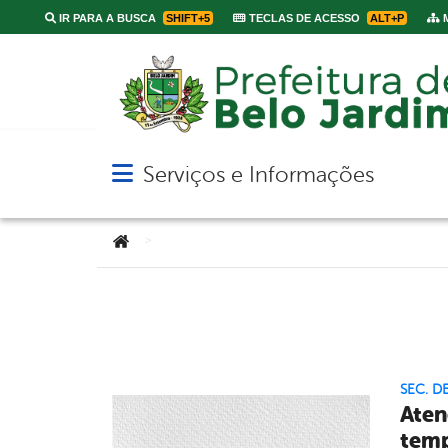
IR PARA A BUSCA
SHIFT+5
TECLAS DE ACESSO
ALT+P
M
Serviços e Informações
Abrir menu principal de navegação
Você está aqui:
>
SEC. D
Aten
temp