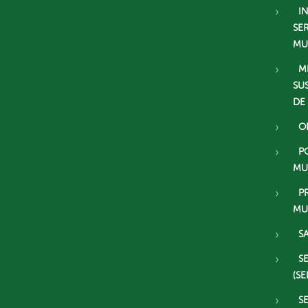
I
SE
MU
M
SU
DE
O
P
MU
P
MU
S
S
(SE
S