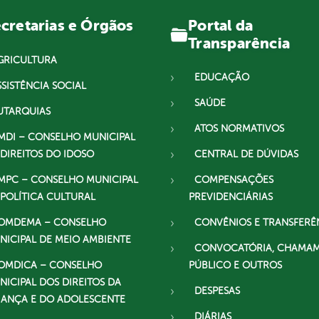
Portal da
cretarias e Órgãos
Transparência
GRICULTURA
EDUCAÇÃO
SSISTÊNCIA SOCIAL
SAÚDE
UTARQUIAS
ATOS NORMATIVOS
MDI – CONSELHO MUNICIPAL
 DIREITOS DO IDOSO
CENTRAL DE DÚVIDAS
MPC – CONSELHO MUNICIPAL
COMPENSAÇÕES
 POLÍTICA CULTURAL
PREVIDENCIÁRIAS
OMDEMA – CONSELHO
CONVÊNIOS E TRANSFERÊ
NICIPAL DE MEIO AMBIENTE
CONVOCATÓRIA, CHAMA
OMDICA – CONSELHO
PÚBLICO E OUTROS
NICIPAL DOS DIREITOS DA
DESPESAS
IANÇA E DO ADOLESCENTE
DIÁRIAS