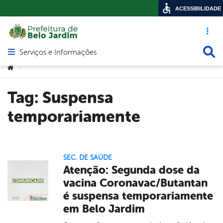
ACESSIBILIDADE
Acesso ráp
Busca
Serviços e Informações
Abrir menu principal de navegação
Você está aqui:
>
Tag:
Suspensa
temporariamente
SEC. DE SAÚDE
Atenção: Segunda dose da
vacina Coronavac/Butantan
é suspensa temporariamente
em Belo Jardim