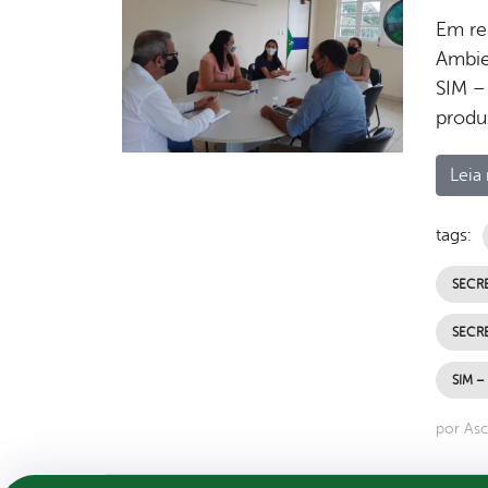
Em reu
Ambie
SIM –
produ
Leia 
tags:
SECRE
SECRE
SIM –
por Asc