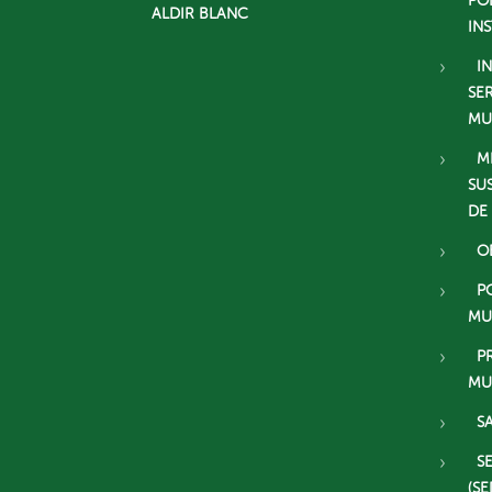
PO
ALDIR BLANC
IN
I
SE
MU
M
SU
DE
O
P
MU
P
MU
S
S
(SE