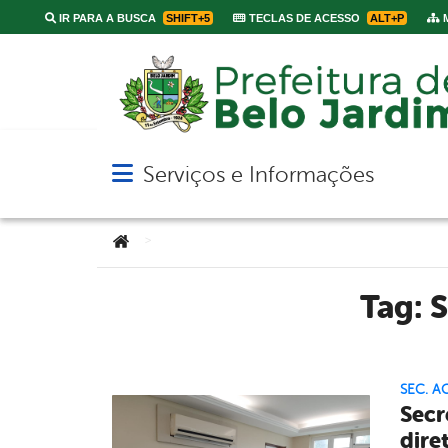
IR PARA A BUSCA
SHIFT+5
TECLAS DE ACESSO
ALT+P
M
Serviços e Informações
Abrir menu principal de navegação
Você está aqui:
>
Tag:
S
SEC. A
Secr
dire