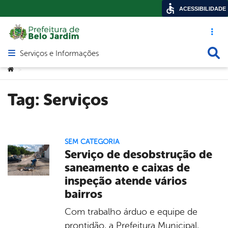
ACESSIBILIDADE
Acesso ráp
Busca
Serviços e Informações
Abrir menu principal de navegação
Você está aqui:
>
Tag:
Serviços
SEM CATEGORIA
Serviço de desobstrução de
saneamento e caixas de
inspeção atende vários
bairros
Com trabalho árduo e equipe de
prontidão, a Prefeitura Municipal,