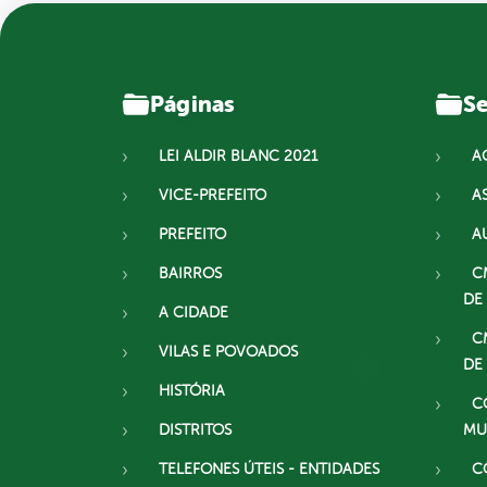
Páginas
Se
LEI ALDIR BLANC 2021
A
VICE-PREFEITO
A
PREFEITO
A
BAIRROS
C
DE
A CIDADE
C
VILAS E POVOADOS
DE
HISTÓRIA
C
DISTRITOS
MU
TELEFONES ÚTEIS - ENTIDADES
C