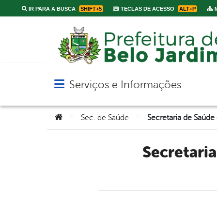
IR PARA A BUSCA
SHIFT+5
TECLAS DE ACESSO
ALT+P
M
Serviços e Informações
Abrir menu principal de navegação
Você está aqui:
>
>
Sec. de Saúde
Secretaria de Saúde de Belo Jardim retoma visitas