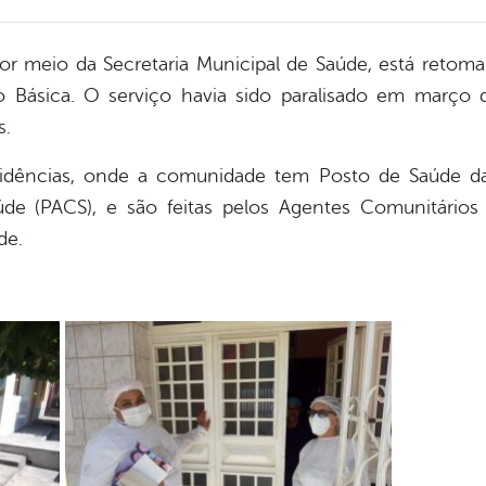
por meio da Secretaria Municipal de Saúde, está retoman
 Básica. O serviço havia sido paralisado em março
s.
sidências, onde a comunidade tem Posto de Saúde da
úde (PACS), e são feitas pelos Agentes Comunitário
de.