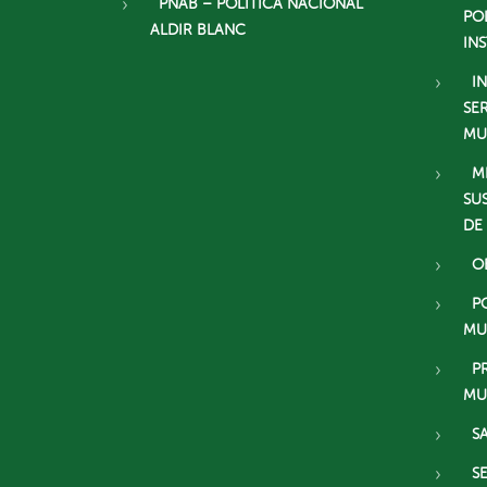
PNAB – POLÍTICA NACIONAL
PO
ALDIR BLANC
IN
I
SE
MU
M
SU
DE
O
P
MU
P
MU
S
S