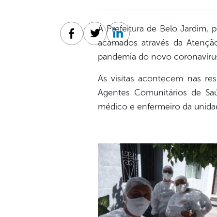
A Prefeitura de Belo Jardim, 
Facebook
Twitter
Linkedin
acamados através da Atenção
pandemia do novo coronavíru
As visitas acontecem nas re
Agentes Comunitários de Sa
médico e enfermeiro da unida