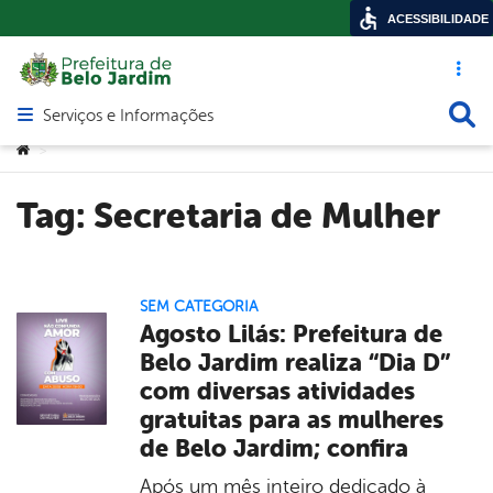
ACESSIBILIDADE
Acesso ráp
Busca
Serviços e Informações
Abrir menu principal de navegação
Você está aqui:
>
Tag:
Secretaria de Mulher
SEM CATEGORIA
Agosto Lilás: Prefeitura de
Belo Jardim realiza “Dia D”
com diversas atividades
gratuitas para as mulheres
de Belo Jardim; confira
Após um mês inteiro dedicado à