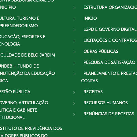
ONTROLADORIA GERAL DO
NICÍPIO
ESTRUTURA ORGANIZACI
ULTURA, TURISMO E
INICIO
PREENDEDORISMO
LGPD E GOVERNO DIGITAL
DUCAÇÃO, ESPORTES E
LICITAÇÕES E CONTRATOS
CNOLOGIA
OBRAS PÚBLICAS
ACULDADE DE BELO JARDIM
PESQUISA DE SATISFAÇÃO
UNDEB – FUNDO DE
NUTENÇÃO DA EDUCAÇÃO
PLANEJAMENTO E PRESTA
SICA
CONTAS
ESTÃO PÚBLICA
RECEITAS
OVERNO, ARTICULAÇÃO
RECURSOS HUMANOS
LÍTICA E GABINETE
RENÚNCIAS DE RECEITAS
STITUCIONAL
NSTITUTO DE PREVIDÊNCIA DOS
RVIDORES PÚBLICOS DO