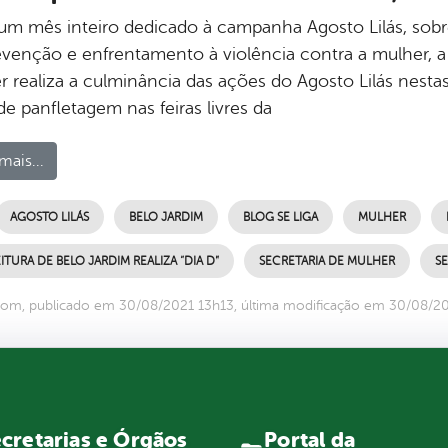
um mês inteiro dedicado à campanha Agosto Lilás, sobr
venção e enfrentamento à violência contra a mulher, a S
 realiza a culminância das ações do Agosto Lilás nestas 
e panfletagem nas feiras livres da
mais...
AGOSTO LILÁS
BELO JARDIM
BLOG SE LIGA
MULHER
ITURA DE BELO JARDIM REALIZA “DIA D”
SECRETARIA DE MULHER
SE
om, publicado em 30/08/2021 13h13, última modificação em 30/08/2
Portal da
cretarias e Órgãos