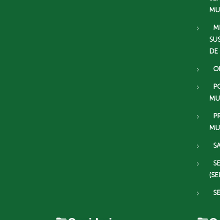
MU
M
SU
DE
O
P
MU
P
MU
S
S
(SE
S