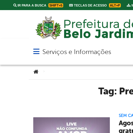
IR PARA A BUSCA
SHIFT+5
TECLAS DE ACESSO
ALT+P
M
Serviços e Informações
Abrir menu principal de navegação
Você está aqui:
>
Tag:
Pre
SEM C
Agos
grat