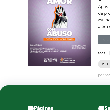
Após 
da pre
Mulher
além d
Leia 
tags:
PREFE
por Asc
Páginas
Se