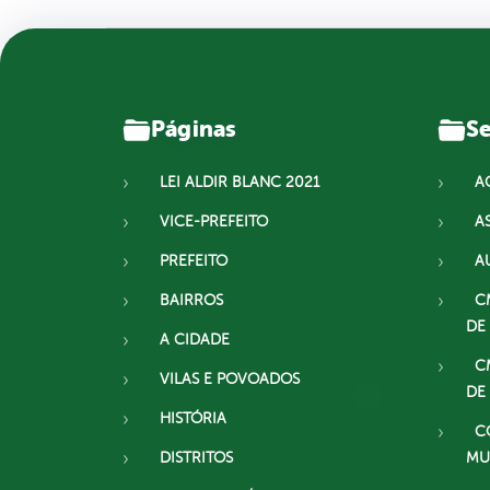
Páginas
Se
LEI ALDIR BLANC 2021
A
VICE-PREFEITO
A
PREFEITO
A
BAIRROS
C
DE
A CIDADE
C
VILAS E POVOADOS
DE
HISTÓRIA
C
DISTRITOS
MU