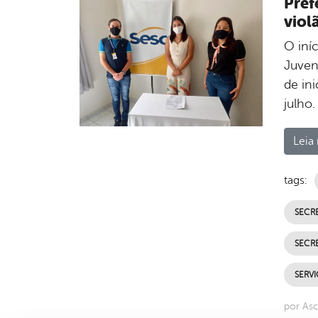
Pref
viol
O iní
Juven
de in
julho.
Leia 
tags:
SECR
SECRE
SERVI
por Asc