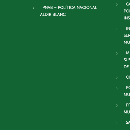
G
PNAB – POLÍTICA NACIONAL
PO
ALDIR BLANC
IN
I
SE
MU
M
SU
DE
O
P
MU
P
MU
S