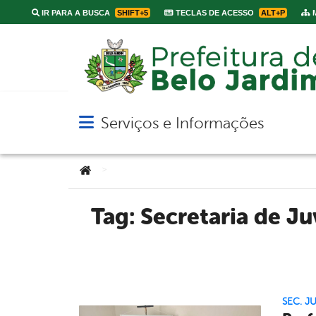
IR PARA A BUSCA
SHIFT+5
TECLAS DE ACESSO
ALT+P
M
Serviços e Informações
Abrir menu principal de navegação
Você está aqui:
>
Tag:
Secretaria de J
SEC. J