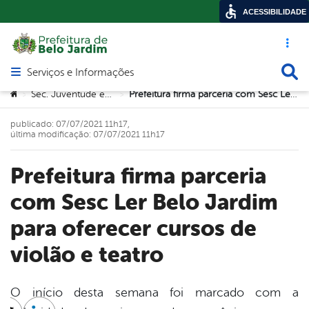
ACESSIBILIDADE
Acesso ráp
Busca
Serviços e Informações
Abrir menu principal de navegação
Você está aqui:
Sec. Juventude e Trabalho
Prefeitura firma parceria com Sesc Ler Belo Jardim para oferecer cursos de violão e teatro
>
>
publicado: 07/07/2021 11h17,
última modificação: 07/07/2021 11h17
Prefeitura firma parceria
com Sesc Ler Belo Jardim
para oferecer cursos de
violão e teatro
O início desta semana foi marcado com a