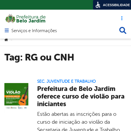
ACESSIBILIDADE
Acesso ráp
Busca
Serviços e Informações
Abrir menu principal de navegação
Você está aqui:
>
Tag:
RG ou CNH
SEC. JUVENTUDE E TRABALHO
Prefeitura de Belo Jardim
oferece curso de violão para
iniciantes
Estão abertas as inscrições para o
curso de iniciação ao violão da
Secretaria de Juventude e Trabalho,