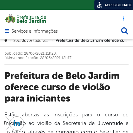
ACESSIBILIDADE
Acesso ráp
Busca
Serviços e Informações
Abrir menu principal de navegação
Você está aqui:
Sec. Juventude e Trabalho
Prefeitura de Belo Jardim oferece curso de violão para iniciantes
>
>
publicado: 28/06/2021 11h20,
última modificação: 28/06/2021 12h17
Prefeitura de Belo Jardim
oferece curso de violão
para iniciantes
Estão abertas as inscrições para o curso de
iniciação ao violão da Secretaria de Juventude e
cebook
Twitter
Linkedin
Trabalho, através de convênio com o Sesc Ler de