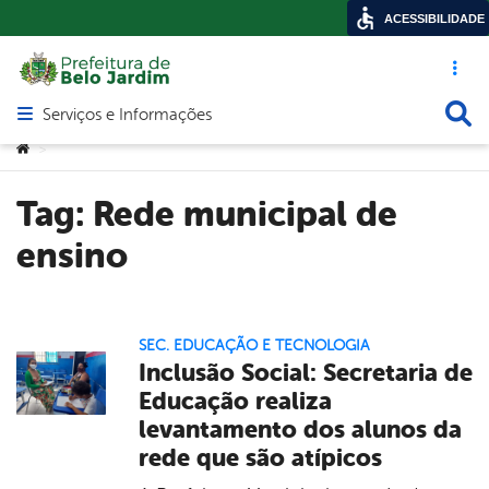
ACESSIBILIDADE
Acesso ráp
Busca
Serviços e Informações
Abrir menu principal de navegação
Você está aqui:
>
Tag:
Rede municipal de
ensino
SEC. EDUCAÇÃO E TECNOLOGIA
Inclusão Social: Secretaria de
Educação realiza
levantamento dos alunos da
rede que são atípicos