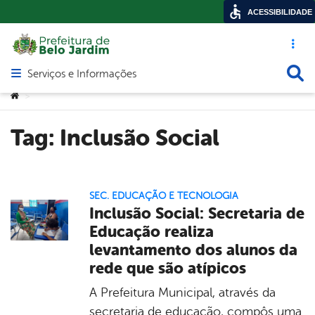
ACESSIBILIDADE
Acesso ráp
Busca
Serviços e Informações
Abrir menu principal de navegação
Você está aqui:
>
Tag:
Inclusão Social
SEC. EDUCAÇÃO E TECNOLOGIA
Inclusão Social: Secretaria de
Educação realiza
levantamento dos alunos da
rede que são atípicos
A Prefeitura Municipal, através da
secretaria de educação, compôs uma