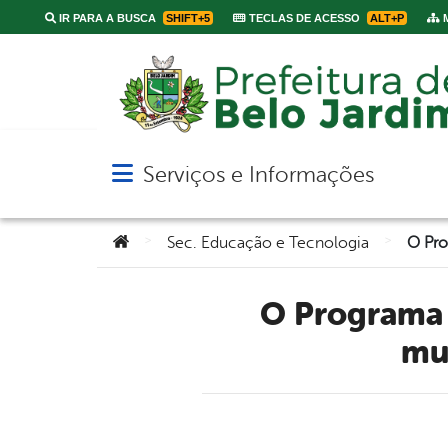
IR PARA A BUSCA
SHIFT+5
TECLAS DE ACESSO
ALT+P
M
Serviços e Informações
Abrir menu principal de navegação
Você está aqui:
>
>
Sec. Educação e Tecnologia
O Programa Criança Alfabetizada” é retomado na rede
mu