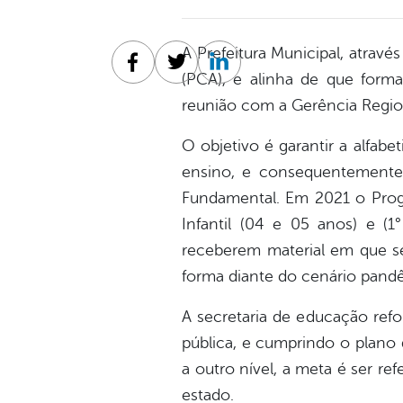
A Prefeitura Municipal, atrav
Facebook
Twitter
Linkedin
(PCA), e alinha de que forma
reunião com a Gerência Region
O objetivo é garantir a alfabe
ensino, e consequentemente 
Fundamental. Em 2021 o Prog
Infantil (04 e 05 anos) e (1
receberem material em que se
forma diante do cenário pandê
A secretaria de educação ref
pública, e cumprindo o plano 
a outro nível, a meta é ser r
estado.