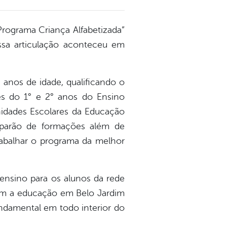
Programa Criança Alfabetizada”
Essa articulação aconteceu em
.
e anos de idade, qualificando o
es do 1° e 2° anos do Ensino
idades Escolares da Educação
iciparão de formações além de
rabalhar o programa da melhor
ensino para os alunos da rede
ssim a educação em Belo Jardim
undamental em todo interior do