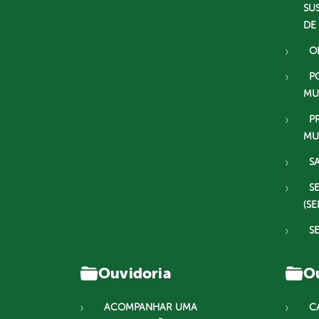
SU
DE
O
P
MU
P
MU
S
S
(SE
S
Ouvidoria
Ou
ACOMPANHAR UMA
C