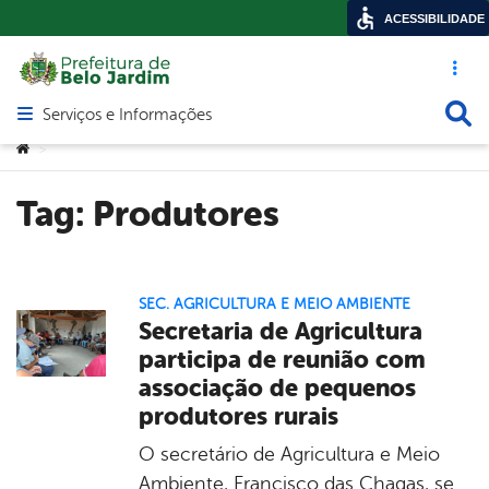
ACESSIBILIDADE
Acesso ráp
Busca
Serviços e Informações
Abrir menu principal de navegação
Você está aqui:
>
Tag:
Produtores
SEC. AGRICULTURA E MEIO AMBIENTE
Secretaria de Agricultura
participa de reunião com
associação de pequenos
produtores rurais
O secretário de Agricultura e Meio
Ambiente, Francisco das Chagas, se