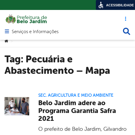
ACESSIBILIDADE
Acesso ráp
Busca
Serviços e Informações
Abrir menu principal de navegação
Você está aqui:
>
Tag:
Pecuária e
Abastecimento – Mapa
SEC. AGRICULTURA E MEIO AMBIENTE
Belo Jardim adere ao
Programa Garantia Safra
2021
O prefeito de Belo Jardim, Gilvandro