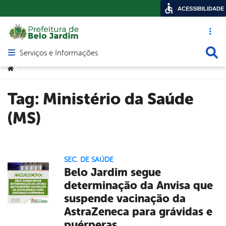
ACESSIBILIDADE
Acesso ráp
Busca
Serviços e Informações
Abrir menu principal de navegação
Você está aqui:
>
Tag:
Ministério da Saúde
(MS)
SEC. DE SAÚDE
Belo Jardim segue
determinação da Anvisa que
suspende vacinação da
AstraZeneca para grávidas e
puérperas