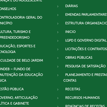
IANÇA E DO ADOLESCENTE
DIÁRIAS
ONSELHOS
EMENDAS PARLAMENTARE
ONTROLADORIA GERAL DO
NICÍPIO
ESTRUTURA ORGANIZACI
ULTURA, TURISMO E
INICIO
PREENDEDORISMO
LGPD E GOVERNO DIGITAL
DUCAÇÃO, ESPORTES E
LICITAÇÕES E CONTRATOS
CNOLOGIA
OBRAS PÚBLICAS
ACULDADE DE BELO JARDIM
PESQUISA DE SATISFAÇÃO
UNDEB – FUNDO DE
NUTENÇÃO DA EDUCAÇÃO
PLANEJAMENTO E PRESTA
SICA
CONTAS
ESTÃO PÚBLICA
RECEITAS
OVERNO, ARTICULAÇÃO
RECURSOS HUMANOS
LÍTICA E GABINETE
RENÚNCIAS DE RECEITAS