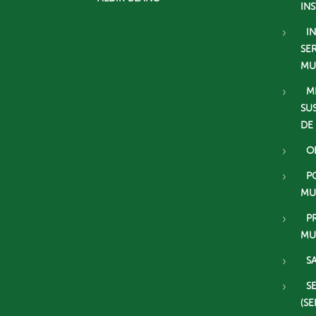
IN
I
SE
MU
M
SU
DE
O
P
MU
P
MU
S
S
(SE