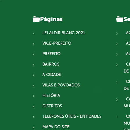
Páginas
Se
LEI ALDIR BLANC 2021
A
VICE-PREFEITO
A
PREFEITO
A
BAIRROS
C
DE
A CIDADE
C
VILAS E POVOADOS
DE
HISTÓRIA
C
DISTRITOS
MU
TELEFONES ÚTEIS - ENTIDADES
C
MU
MAPA DO SITE