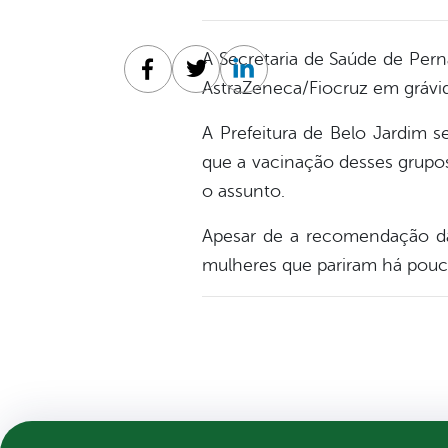
A Secretaria de Saúde de Pern
Facebook
Twitter
Linkedin
AstraZeneca/Fiocruz em grávid
A Prefeitura de Belo Jardim s
que a vacinação desses grupos
o assunto.
Apesar de a recomendação da 
mulheres que pariram há pouc