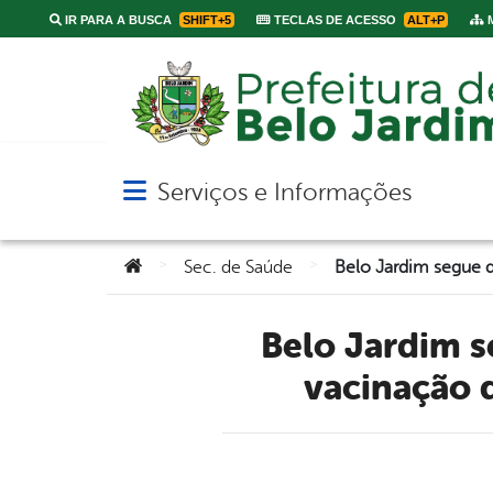
IR PARA A BUSCA
SHIFT+5
TECLAS DE ACESSO
ALT+P
M
Serviços e Informações
Abrir menu principal de navegação
Você está aqui:
>
>
Sec. de Saúde
Belo Jardim segue determinação da Anvisa que suspende
vacinação 