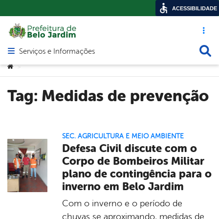
ACESSIBILIDADE
Acesso ráp
Busca
Serviços e Informações
Abrir menu principal de navegação
Você está aqui:
>
Tag:
Medidas de prevenção
SEC. AGRICULTURA E MEIO AMBIENTE
Defesa Civil discute com o
Corpo de Bombeiros Militar
plano de contingência para o
inverno em Belo Jardim
Com o inverno e o período de
chuvas se aproximando, medidas de