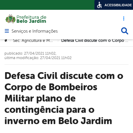
ACESSIBILIDADE
Acesso ráp
Busca
Serviços e Informações
Abrir menu principal de navegação
Você está aqui:
Sec. Agricultura e Meio Ambiente
Defesa Civil discute com o Corpo de Bombeiros Militar plano de contingência para o inverno em Belo Jardim
>
>
publicado: 27/04/2021 11h02,
última modificação: 27/04/2021 11h02
Defesa Civil discute com o
Corpo de Bombeiros
Militar plano de
contingência para o
inverno em Belo Jardim