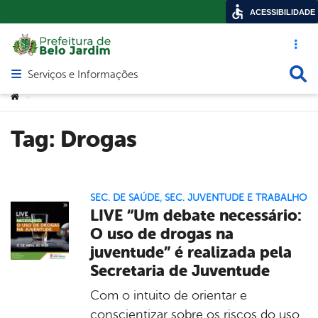
ACESSIBILIDADE
Acesso ráp
Busca
Serviços e Informações
Abrir menu principal de navegação
Você está aqui:
>
Tag:
Drogas
SEC. DE SAÚDE
,
SEC. JUVENTUDE E TRABALHO
LIVE “Um debate necessário:
O uso de drogas na
juventude” é realizada pela
Secretaria de Juventude
Com o intuito de orientar e
conscientizar sobre os riscos do uso