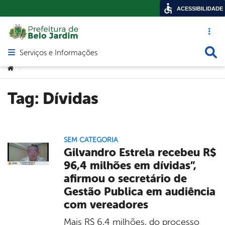
ACESSIBILIDADE
Acesso ráp
Busca
Serviços e Informações
Abrir menu principal de navegação
Você está aqui:
>
Tag:
Dívidas
SEM CATEGORIA
Gilvandro Estrela recebeu R$
96,4 milhões em dívidas”,
afirmou o secretário de
Gestão Publica em audiência
com vereadores
Mais R$ 6,4 milhões, do processo