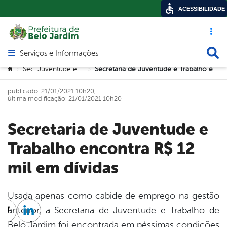
ACESSIBILIDADE
Acesso ráp
Busca
Serviços e Informações
Abrir menu principal de navegação
Você está aqui:
Sec. Juventude e Trabalho
Secretaria de Juventude e Trabalho encontra R$ 12 mil em dívidas
>
>
publicado: 21/01/2021 10h20,
última modificação: 21/01/2021 10h20
Secretaria de Juventude e
Trabalho encontra R$ 12
mil em dívidas
Usada apenas como cabide de emprego na gestão
anterior, a Secretaria de Juventude e Trabalho de
cebook
Twitter
Linkedin
Belo Jardim foi encontrada em péssimas condições