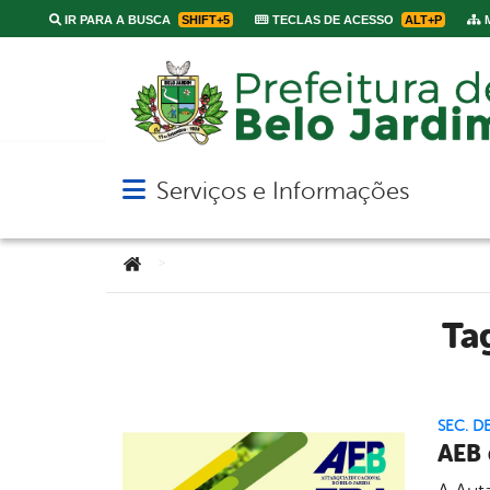
IR PARA A BUSCA
SHIFT+5
TECLAS DE ACESSO
ALT+P
M
Serviços e Informações
Abrir menu principal de navegação
Você está aqui:
>
Ta
SEC. D
AEB 