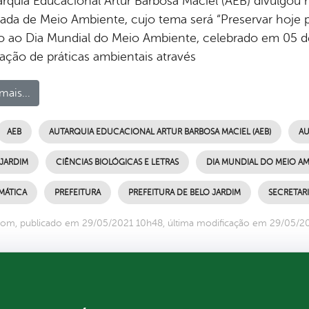
rquia Educacional Artur Barbosa Maciel (AEB) divulgou n
rada de Meio Ambiente, cujo tema será “Preservar hoje 
vo ao Dia Mundial do Meio Ambiente, celebrado em 05 de 
gação de práticas ambientais através
mais...
AEB
AUTARQUIA EDUCACIONAL ARTUR BARBOSA MACIEL (AEB)
AU
 JARDIM
CIÊNCIAS BIOLÓGICAS E LETRAS
DIA MUNDIAL DO MEIO AM
MÁTICA
PREFEITURA
PREFEITURA DE BELO JARDIM
SECRETAR
com, publicado em 29/05/2021 10h48, última modificação em 29/05/2