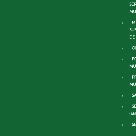
SE
MU
M
SU
DE
O
P
MU
P
MU
S
S
(SE
S