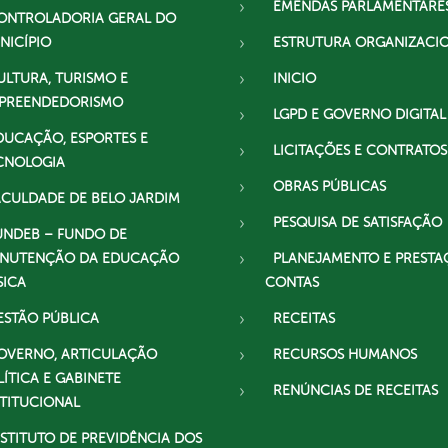
EMENDAS PARLAMENTARE
ONTROLADORIA GERAL DO
NICÍPIO
ESTRUTURA ORGANIZACI
ULTURA, TURISMO E
INICIO
PREENDEDORISMO
LGPD E GOVERNO DIGITAL
DUCAÇÃO, ESPORTES E
LICITAÇÕES E CONTRATOS
CNOLOGIA
OBRAS PÚBLICAS
ACULDADE DE BELO JARDIM
PESQUISA DE SATISFAÇÃO
UNDEB – FUNDO DE
NUTENÇÃO DA EDUCAÇÃO
PLANEJAMENTO E PRESTA
SICA
CONTAS
ESTÃO PÚBLICA
RECEITAS
OVERNO, ARTICULAÇÃO
RECURSOS HUMANOS
LÍTICA E GABINETE
RENÚNCIAS DE RECEITAS
STITUCIONAL
NSTITUTO DE PREVIDÊNCIA DOS