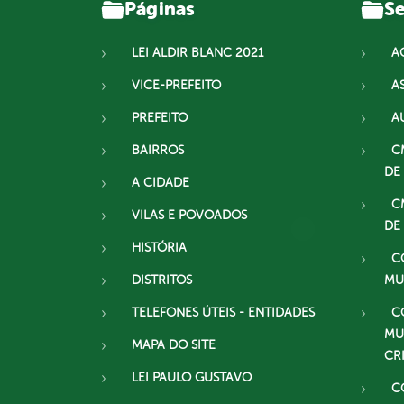
Páginas
Se
LEI ALDIR BLANC 2021
A
VICE-PREFEITO
A
PREFEITO
A
BAIRROS
C
DE
A CIDADE
C
VILAS E POVOADOS
DE
HISTÓRIA
C
DISTRITOS
MU
TELEFONES ÚTEIS - ENTIDADES
C
MU
MAPA DO SITE
CR
LEI PAULO GUSTAVO
C