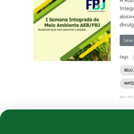
A Auta
Integ
alusi
divul
Leia 
tags:
BELO
MATE
por As