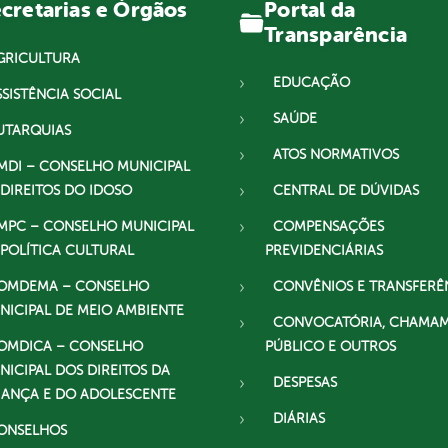
Portal da
cretarias e Órgãos
Transparência
GRICULTURA
EDUCAÇÃO
SSISTÊNCIA SOCIAL
SAÚDE
UTARQUIAS
ATOS NORMATIVOS
MDI – CONSELHO MUNICIPAL
 DIREITOS DO IDOSO
CENTRAL DE DÚVIDAS
MPC – CONSELHO MUNICIPAL
COMPENSAÇÕES
 POLÍTICA CULTURAL
PREVIDENCIÁRIAS
OMDEMA – CONSELHO
CONVÊNIOS E TRANSFERÊ
NICIPAL DE MEIO AMBIENTE
CONVOCATÓRIA, CHAMA
OMDICA – CONSELHO
PÚBLICO E OUTROS
NICIPAL DOS DIREITOS DA
DESPESAS
IANÇA E DO ADOLESCENTE
DIÁRIAS
ONSELHOS