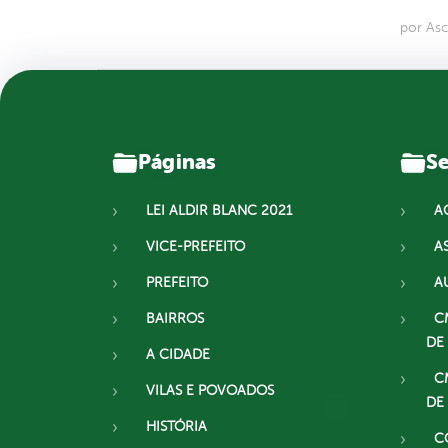
por Asc
Páginas
Se
LEI ALDIR BLANC 2021
A
VICE-PREFEITO
A
PREFEITO
A
BAIRROS
C
DE
A CIDADE
C
VILAS E POVOADOS
DE
HISTÓRIA
C