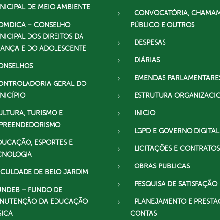
NICIPAL DE MEIO AMBIENTE
CONVOCATÓRIA, CHAMA
OMDICA – CONSELHO
PÚBLICO E OUTROS
NICIPAL DOS DIREITOS DA
DESPESAS
IANÇA E DO ADOLESCENTE
DIÁRIAS
ONSELHOS
EMENDAS PARLAMENTARE
ONTROLADORIA GERAL DO
NICÍPIO
ESTRUTURA ORGANIZACI
ULTURA, TURISMO E
INICIO
PREENDEDORISMO
LGPD E GOVERNO DIGITAL
DUCAÇÃO, ESPORTES E
LICITAÇÕES E CONTRATOS
CNOLOGIA
OBRAS PÚBLICAS
ACULDADE DE BELO JARDIM
PESQUISA DE SATISFAÇÃO
UNDEB – FUNDO DE
NUTENÇÃO DA EDUCAÇÃO
PLANEJAMENTO E PRESTA
SICA
CONTAS