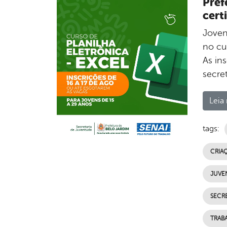
Pref
cert
Joven
no cu
As ins
secre
Leia 
tags:
CRIAÇ
JUVE
SECR
TRAB