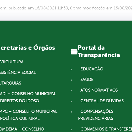
om, publicado em 16/08/2021 11h59, última modificação em 16/08/20
Portal da
cretarias e Órgãos
Transparência
GRICULTURA
EDUCAÇÃO
SSISTÊNCIA SOCIAL
SAÚDE
UTARQUIAS
ATOS NORMATIVOS
MDI – CONSELHO MUNICIPAL
 DIREITOS DO IDOSO
CENTRAL DE DÚVIDAS
MPC – CONSELHO MUNICIPAL
COMPENSAÇÕES
 POLÍTICA CULTURAL
PREVIDENCIÁRIAS
OMDEMA – CONSELHO
CONVÊNIOS E TRANSFERÊ