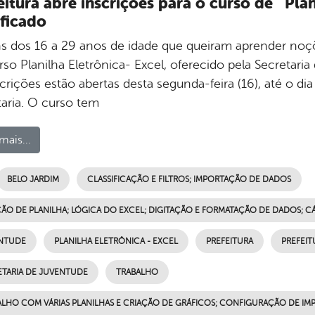
eitura abre inscrições para o curso de ´Pla
ificado
s dos 16 a 29 anos de idade que queiram aprender noçõ
rso Planilha Eletrônica- Excel, oferecido pela Secretari
crições estão abertas desta segunda-feira (16), até o di
taria. O curso tem
mais...
BELO JARDIM
CLASSIFICAÇÃO E FILTROS; IMPORTAÇÃO DE DADOS
ÃO DE PLANILHA; LÓGICA DO EXCEL; DIGITAÇÃO E FORMATAÇÃO DE DADOS; C
NTUDE
PLANILHA ELETRÔNICA - EXCEL
PREFEITURA
PREFEIT
ETARIA DE JUVENTUDE
TRABALHO
ALHO COM VÁRIAS PLANILHAS E CRIAÇÃO DE GRÁFICOS; CONFIGURAÇÃO DE IM