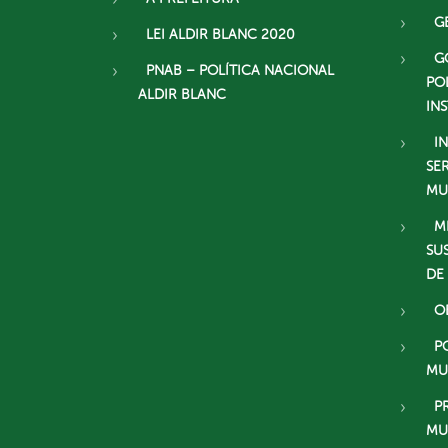
G
LEI ALDIR BLANC 2020
G
PNAB – POLÍTICA NACIONAL
PO
ALDIR BLANC
IN
I
SE
MU
M
SU
DE
O
P
MU
P
MU