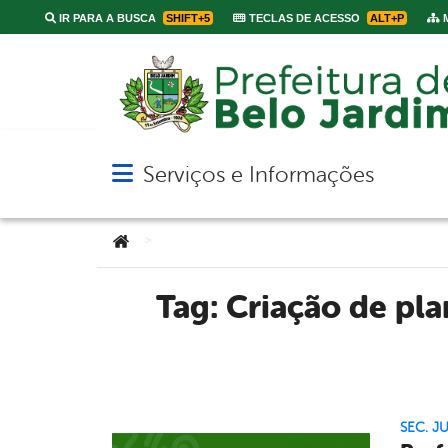
IR PARA A BUSCA
SHIFT+5
TECLAS DE ACESSO
ALT+P
M
Serviços e Informações
Abrir menu principal de navegação
Você está aqui:
>
Tag:
Criação de pla
SEC. J