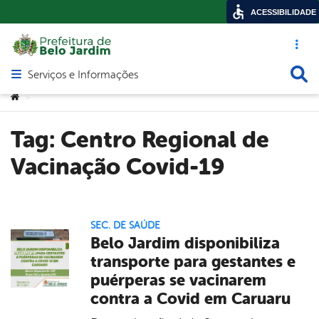
ACESSIBILIDADE
Acesso ráp
Busca
Serviços e Informações
Abrir menu principal de navegação
Você está aqui:
>
Tag:
Centro Regional de
Vacinação Covid-19
SEC. DE SAÚDE
Belo Jardim disponibiliza
transporte para gestantes e
puérperas se vacinarem
contra a Covid em Caruaru