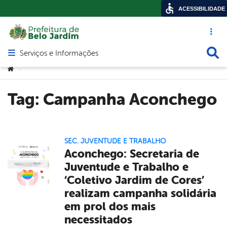
ACESSIBILIDADE
Acesso ráp
Busca
Serviços e Informações
Abrir menu principal de navegação
Você está aqui:
>
Tag:
Campanha Aconchego
SEC. JUVENTUDE E TRABALHO
Aconchego: Secretaria de
Juventude e Trabalho e
‘Coletivo Jardim de Cores’
realizam campanha solidária
em prol dos mais
necessitados