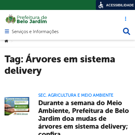
ACESSIBILIDADE
Acesso ráp
Busca
Serviços e Informações
Abrir menu principal de navegação
Você está aqui:
>
Tag:
Árvores em sistema
delivery
SEC. AGRICULTURA E MEIO AMBIENTE
Durante a semana do Meio
Ambiente, Prefeitura de Belo
Jardim doa mudas de
árvores em sistema delivery;
confira