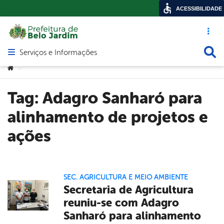
ACESSIBILIDADE
Acesso ráp
Busca
Serviços e Informações
Abrir menu principal de navegação
Você está aqui:
>
Tag:
Adagro Sanharó para
alinhamento de projetos e
ações
SEC. AGRICULTURA E MEIO AMBIENTE
Secretaria de Agricultura
reuniu-se com Adagro
Sanharó para alinhamento