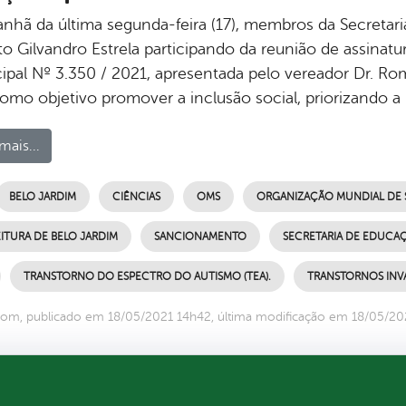
nhã da última segunda-feira (17), membros da Secretar
to Gilvandro Estrela participando da reunião de assinatu
ipal Nº 3.350 / 2021, apresentada pelo vereador Dr. Ro
omo objetivo promover a inclusão social, priorizando a
mais...
BELO JARDIM
CIÊNCIAS
OMS
ORGANIZAÇÃO MUNDIAL DE 
ITURA DE BELO JARDIM
SANCIONAMENTO
SECRETARIA DE EDUCA
TRANSTORNO DO ESPECTRO DO AUTISMO (TEA).
TRANSTORNOS INVA
om, publicado em 18/05/2021 14h42, última modificação em 18/05/20