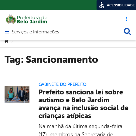
ACESSIBILIDADE
Acesso ráp
Busca
Serviços e Informações
Abrir menu principal de navegação
Você está aqui:
>
Tag:
Sancionamento
GABINETE DO PREFEITO
Prefeito sanciona lei sobre
autismo e Belo Jardim
avança na inclusão social de
crianças atípicas
Na manhã da última segunda-feira
(17), membros da Secretaria de