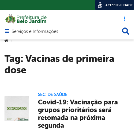
ACESSIBILIDADE
Acesso ráp
Busca
Serviços e Informações
Abrir menu principal de navegação
Você está aqui:
>
Tag:
Vacinas de primeira
dose
SEC. DE SAÚDE
Covid-19: Vacinação para
grupos prioritários será
retomada na próxima
segunda