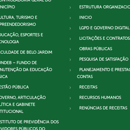
ONTROLADORIA GERAL DO
NICÍPIO
ESTRUTURA ORGANIZACI
ULTURA, TURISMO E
INICIO
PREENDEDORISMO
LGPD E GOVERNO DIGITAL
DUCAÇÃO, ESPORTES E
LICITAÇÕES E CONTRATOS
CNOLOGIA
OBRAS PÚBLICAS
ACULDADE DE BELO JARDIM
PESQUISA DE SATISFAÇÃO
UNDEB – FUNDO DE
NUTENÇÃO DA EDUCAÇÃO
PLANEJAMENTO E PRESTA
SICA
CONTAS
ESTÃO PÚBLICA
RECEITAS
OVERNO, ARTICULAÇÃO
RECURSOS HUMANOS
LÍTICA E GABINETE
RENÚNCIAS DE RECEITAS
STITUCIONAL
NSTITUTO DE PREVIDÊNCIA DOS
RVIDORES PÚBLICOS DO