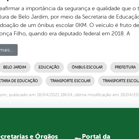
reafirmar a importância da segurança e qualidade que o t
itura de Belo Jardim, por meio da Secretaria de Educação
a doação de um ônibus escolar 0KM. O veículo é fruto d
nça Filho, quando era deputado federal em 2018. A
mais...
BELO JARDIM
EDUCAÇÃO
ÔNIBUS ESCOLAR
PREFEITURA
ETARIA DE EDUCAÇÃO
TRANSPORTE ESCOLAR
TRANSPORTE ESCOL
om, publicado em 16/04/2021 18h34, última modificação em 16/04/20
Portal da
cretarias e Órgãos