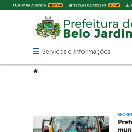
IR PARA A BUSCA
SHIFT+5
TECLAS DE ACESSO
ALT+P
M
Serviços e Informações
Abrir menu principal de navegação
Você está aqui:
>
SECRE
Pref
muni