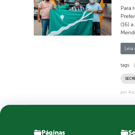
Para 
Prefe
(16) 
Mendo
Leia 
tags:
SECR
por Asc
Páginas
Se