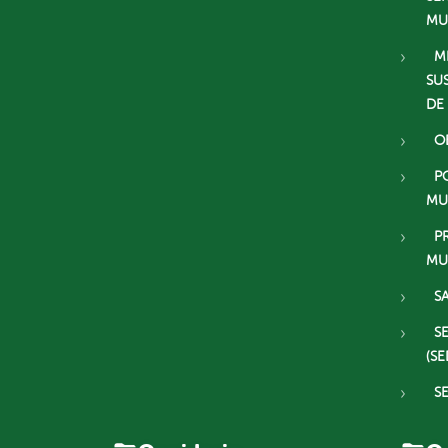
MU
M
SU
DE
O
P
MU
P
MU
S
S
(SE
S