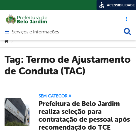
ACESSIBILIDADE
Acesso ráp
Busca
Serviços e Informações
Abrir menu principal de navegação
Você está aqui:
>
Tag:
Termo de Ajustamento
de Conduta (TAC)
SEM CATEGORIA
Prefeitura de Belo Jardim
realiza seleção para
contratação de pessoal após
recomendação do TCE