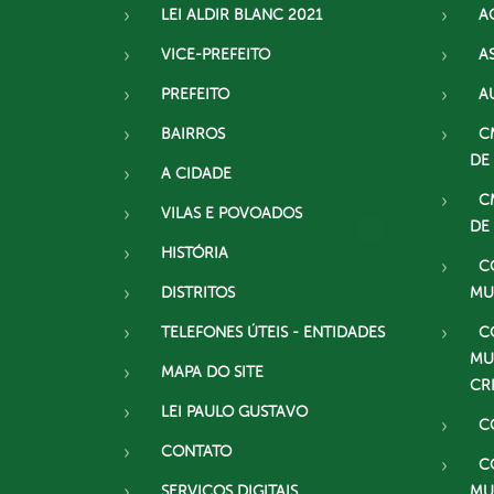
LEI ALDIR BLANC 2021
A
VICE-PREFEITO
A
PREFEITO
A
BAIRROS
C
DE
A CIDADE
C
VILAS E POVOADOS
DE
HISTÓRIA
C
DISTRITOS
MU
TELEFONES ÚTEIS - ENTIDADES
C
MU
MAPA DO SITE
CR
LEI PAULO GUSTAVO
C
CONTATO
C
SERVIÇOS DIGITAIS
MU