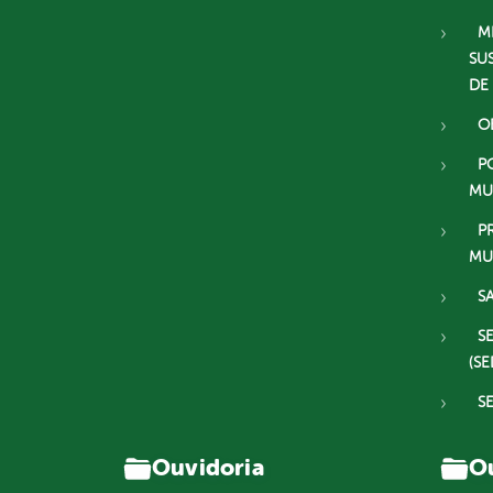
M
SU
DE
O
P
MU
P
MU
S
S
(SE
S
Ouvidoria
Ou