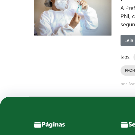
A Pre
PNI, 
segun
Leia 
tags:
PROFI
por Asc
Páginas
Se