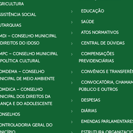
GRICULTURA
EDUCAÇÃO
SSISTÊNCIA SOCIAL
SAÚDE
UTARQUIAS
ATOS NORMATIVOS
MDI – CONSELHO MUNICIPAL
 DIREITOS DO IDOSO
CENTRAL DE DÚVIDAS
MPC – CONSELHO MUNICIPAL
COMPENSAÇÕES
 POLÍTICA CULTURAL
PREVIDENCIÁRIAS
OMDEMA – CONSELHO
CONVÊNIOS E TRANSFERÊ
NICIPAL DE MEIO AMBIENTE
CONVOCATÓRIA, CHAMA
OMDICA – CONSELHO
PÚBLICO E OUTROS
NICIPAL DOS DIREITOS DA
DESPESAS
IANÇA E DO ADOLESCENTE
DIÁRIAS
ONSELHOS
EMENDAS PARLAMENTARE
ONTROLADORIA GERAL DO
NICÍPIO
ESTRUTURA ORGANIZACI