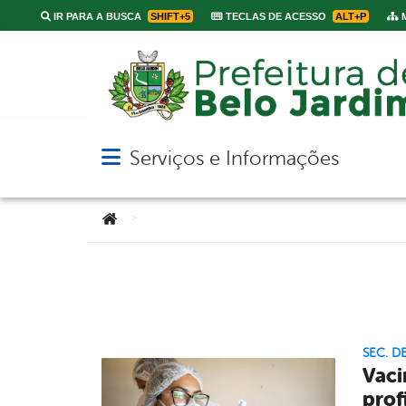
IR PARA A BUSCA
SHIFT+5
TECLAS DE ACESSO
ALT+P
M
Serviços e Informações
Abrir menu principal de navegação
Você está aqui:
>
SEC. D
Vaci
prof