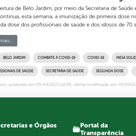
feitura de Belo Jardim, por meio da Secretaria de Saúd
continua, esta semana, a imunização de primeira dose n
da dose dos profissionais de saúde e dos idosos de 70 a
mais...
BELO JARDIM
COMBATE À COVID-19
COVID-19
MESA SOLID
SSIONAIS DE SAÚDE
SECRETARIA DE SAÚDE
SEGUNDA DOSE
om, publicado em 05/04/2021 11h30, última modificação em 05/04/2
Portal da
cretarias e Órgãos
Transparência