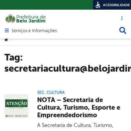
ACESSIBILIDADE
Acesso ráp
Busca
Serviços e Informações
Abrir menu principal de navegação
Você está aqui:
>
Tag:
secretariacultura@belojardi
SEC. CULTURA
NOTA – Secretaria de
Cultura, Turismo, Esporte e
Empreendedorismo
A Secretaria de Cultura, Turismo,