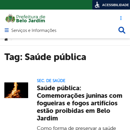
ACESSIBILIDADE
Acesso ráp
Busca
Serviços e Informações
Abrir menu principal de navegação
Você está aqui:
>
Tag:
Saúde pública
SEC. DE SAÚDE
Saúde pública:
Comemorações juninas com
fogueiras e fogos artifícios
estão proibidas em Belo
Jardim
Como forma de preservar a saúde