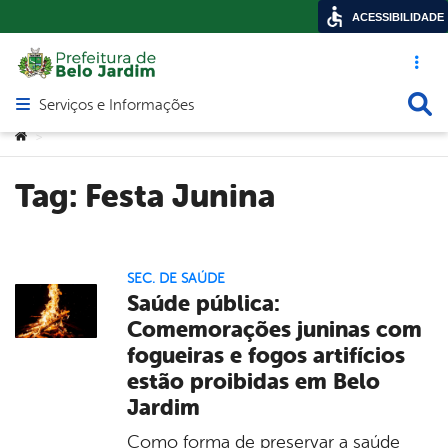
ACESSIBILIDADE
Acesso ráp
Busca
Serviços e Informações
Abrir menu principal de navegação
Você está aqui:
>
Tag:
Festa Junina
SEC. DE SAÚDE
Saúde pública:
Comemorações juninas com
fogueiras e fogos artifícios
estão proibidas em Belo
Jardim
Como forma de preservar a saúde