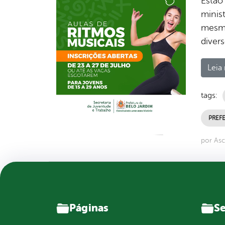
Estão
minist
mesmo
diver
Leia 
tags:
PREFE
por Asc
Páginas
Se