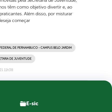
omovidas pela Secretaria de Juventude,
tmos têm como objetivo divertir e, ao
aticantes. Além disso, por misturar
 deseja começar
 FEDERAL DE PERNAMBUCO - CAMPUS BELO JARDIM
ETARIA DE JUVENTUDE
21 11h38
E-sic