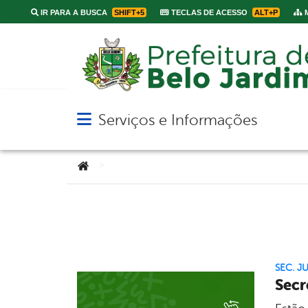
IR PARA A BUSCA
SHIFT+5
TECLAS DE ACESSO
ALT+P
M
Serviços e Informações
Abrir menu principal de navegação
Você está aqui:
>
SEC. J
Secr