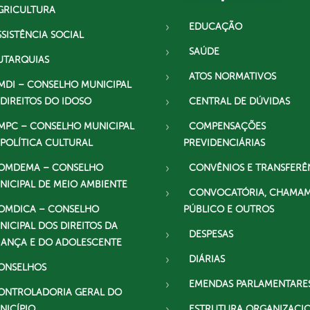
GRICULTURA
EDUCAÇÃO
SSISTÊNCIA SOCIAL
SAÚDE
UTARQUIAS
ATOS NORMATIVOS
MDI – CONSELHO MUNICIPAL
 DIREITOS DO IDOSO
CENTRAL DE DÚVIDAS
MPC – CONSELHO MUNICIPAL
COMPENSAÇÕES
 POLÍTICA CULTURAL
PREVIDENCIÁRIAS
OMDEMA – CONSELHO
CONVÊNIOS E TRANSFERÊ
NICIPAL DE MEIO AMBIENTE
CONVOCATÓRIA, CHAMA
OMDICA – CONSELHO
PÚBLICO E OUTROS
NICIPAL DOS DIREITOS DA
DESPESAS
IANÇA E DO ADOLESCENTE
DIÁRIAS
ONSELHOS
EMENDAS PARLAMENTARE
ONTROLADORIA GERAL DO
NICÍPIO
ESTRUTURA ORGANIZACI