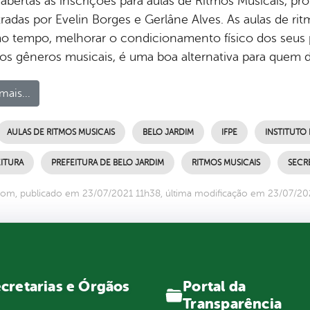
 abertas as inscrições para aulas de Ritmos Musicais, pr
radas por Evelin Borges e Gerlâne Alves. As aulas de ri
 tempo, melhorar o condicionamento físico dos seus pr
sos gêneros musicais, é uma boa alternativa para quem
mais...
AULAS DE RITMOS MUSICAIS
BELO JARDIM
IFPE
INSTITUTO
ITURA
PREFEITURA DE BELO JARDIM
RITMOS MUSICAIS
SECR
om, publicado em 23/07/2021 11h38, última modificação em 23/07/20
Portal da
cretarias e Órgãos
Transparência