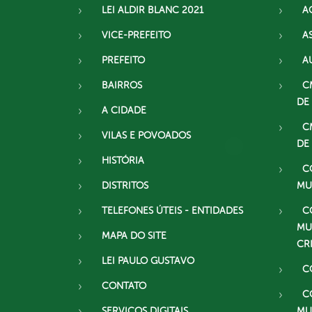
LEI ALDIR BLANC 2021
A
VICE-PREFEITO
A
PREFEITO
A
BAIRROS
C
DE
A CIDADE
C
VILAS E POVOADOS
DE
HISTÓRIA
C
DISTRITOS
MU
TELEFONES ÚTEIS - ENTIDADES
C
MU
MAPA DO SITE
CR
LEI PAULO GUSTAVO
C
CONTATO
C
SERVIÇOS DIGITAIS
MU