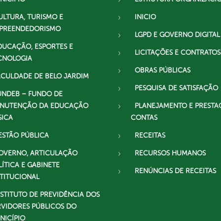
ULTURA, TURISMO E
INICIO
PREENDEDORISMO
LGPD E GOVERNO DIGITAL
DUCAÇÃO, ESPORTES E
LICITAÇÕES E CONTRATOS
CNOLOGIA
OBRAS PÚBLICAS
ACULDADE DE BELO JARDIM
PESQUISA DE SATISFAÇÃO
UNDEB – FUNDO DE
NUTENÇÃO DA EDUCAÇÃO
PLANEJAMENTO E PRESTA
SICA
CONTAS
ESTÃO PÚBLICA
RECEITAS
OVERNO, ARTICULAÇÃO
RECURSOS HUMANOS
LÍTICA E GABINETE
RENÚNCIAS DE RECEITAS
STITUCIONAL
NSTITUTO DE PREVIDÊNCIA DOS
RVIDORES PÚBLICOS DO
NICÍPIO