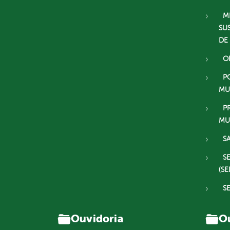
M
SU
DE
O
P
MU
P
MU
S
S
(SE
S
Ouvidoria
Ou