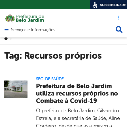
ACESSIBILIDADE
Acesso ráp
Busca
Serviços e Informações
Abrir menu principal de navegação
Você está aqui:
>
Tag:
Recursos próprios
SEC. DE SAÚDE
Prefeitura de Belo Jardim
utiliza recursos próprios no
Combate à Covid-19
O prefeito de Belo Jardim, Gilvandro
Estrela, e a secretária de Saúde, Aline
Cordeiro, desde que assumiram a