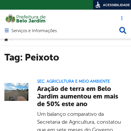
ACESSIBILIDADE
Acesso ráp
Busca
Serviços e Informações
Abrir menu principal de navegação
Você está aqui:
>
Tag:
Peixoto
SEC. AGRICULTURA E MEIO AMBIENTE
Aração de terra em Belo
Jardim aumentou em mais
de 50% este ano
Um balanço comparativo da
Secretaria de Agricultura, constatou
que em sete meses do Governo