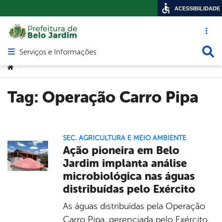
ACESSIBILIDADE
Acesso ráp
Busca
Serviços e Informações
Abrir menu principal de navegação
Você está aqui:
>
Tag:
Operação Carro Pipa
SEC. AGRICULTURA E MEIO AMBIENTE
Ação pioneira em Belo
Jardim implanta análise
microbiológica nas águas
distribuídas pelo Exército
As águas distribuídas pela Operação
Carro Pipa, gerenciada pelo Exército