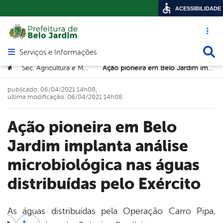
ACESSIBILIDADE
Acesso ráp
Busca
Serviços e Informações
Abrir menu principal de navegação
Você está aqui:
Sec. Agricultura e Meio Ambiente
Ação pioneira em Belo Jardim implanta análise microbiológica nas águas distribuídas pelo Exército
>
>
publicado: 06/04/2021 14h08,
última modificação: 06/04/2021 14h08
Ação pioneira em Belo
Jardim implanta análise
microbiológica nas águas
distribuídas pelo Exército
As águas distribuídas pela Operação Carro Pipa,